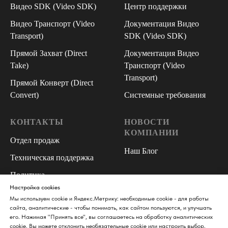
Видео SDK
(
Video SDK
)
Центр поддержки
Видео Транспорт
(
Video
Документация Видео
Transport
)
SDK (Video SDK
)
Прямой Захват
(
Direct
Документация Видео
Take
)
Транспорт (Video
Transport
)
Прямой Конверт
(
Direct
Convert
)
Системные требования
КОНТАКТЫ
НОВОСТИ
КОМПАНИИ
Отдел продаж
Наш Блог
Техническая поддержка
Политика
конфиденциальности и
Настройка cookies
Мы используем cookie и Яндекс.Метрику: необходимые cookie - для работы
обработки персональных
сайта, аналитические - чтобы понимать, как сайтом пользуются, и улучшать
данных
его. Нажимая "Принять все", вы соглашаетесь на обработку аналитических
cookie. Вы можете отклонить необязательные cookie или настроить выбор.