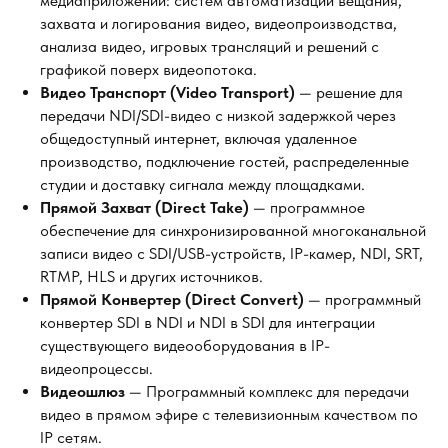
медиаприложений: систем автоматизации вещания,
захвата и логирования видео, видеопроизводства,
анализа видео, игровых трансляций и решений с
графикой поверх видеопотока.
Видео Транспорт (Video Transport)
— решение для
передачи NDI/SDI-видео с низкой задержкой через
общедоступный интернет, включая удаленное
производство, подключение гостей, распределенные
студии и доставку сигнала между площадками.
Прямой Захват (Direct Take)
— программное
обеспечение для синхронизированной многоканальной
записи видео с SDI/USB-устройств, IP-камер, NDI, SRT,
RTMP, HLS и других источников.
Прямой Конвертер (Direct Convert)
— программный
конвертер SDI в NDI и NDI в SDI для интеграции
существующего видеооборудования в IP-
видеопроцессы.
Видеошлюз
— Программный комплекс для передачи
видео в прямом эфире с телевизионным качеством по
IP сетям.